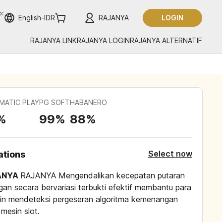
o:
English-IDR
RAJANYA
LOGIN
RAJANYA LINK
RAJANYA LOGIN
RAJANYA ALTERNATIF
MATIC PLAY
PG SOFT
HABANERO
%
99%
88%
Select now
ations
ANYA
RAJANYA Mengendalikan kecepatan putaran
gan secara bervariasi terbukti efektif membantu para
in mendeteksi pergeseran algoritma kemenangan
mesin slot.