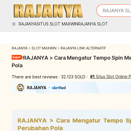
iphones 16
What are you
RAJANYA S
torras phone
samsung not
RAJANYA
SITUS SLOT MAXWIN
RAJANYA SLOT
iphones 15 p
RAJANYA
SLOT MAXWIN
RAJANYA LINK ALTERNATIF
RAJANYA > Cara Mengatur Tempo Spin M
Pola
#1
Situs Slot Online 
There are best reviews
32.123 SOLD
RAJANYA

Previous slide
Next slide
RAJANYA > Cara Mengatur Tempo S
Perubahan Pola