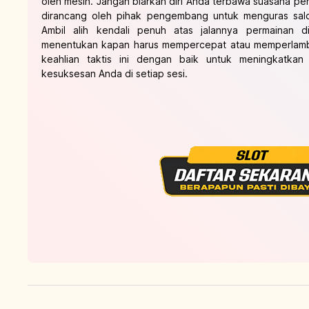
oleh mesin. Jangan biarkan diri Anda terbawa suasana p
dirancang oleh pihak pengembang untuk menguras sal
Ambil alih kendali penuh atas jalannya permainan 
menentukan kapan harus mempercepat atau memperlambat
keahlian taktis ini dengan baik untuk meningkatkan k
kesuksesan Anda di setiap sesi.