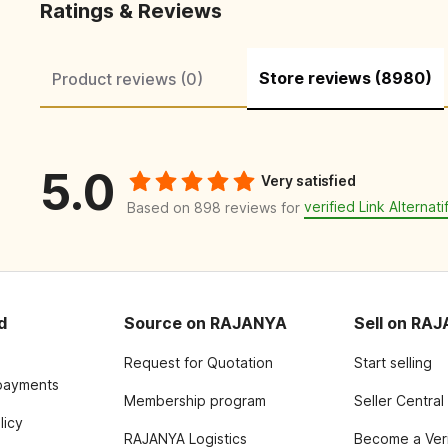
Ratings & Reviews
Store reviews (8980)
Product reviews (0)
5.0
Very satisfied
verified Link Alternati
Based on 898 reviews for
d
Source on RAJANYA
Sell on RA
Request for Quotation
Start selling
payments
Membership program
Seller Central
licy
RAJANYA Logistics
Become a Veri