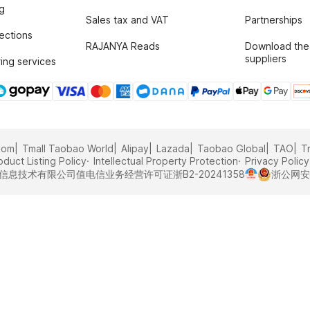
g
Sales tax and VAT
Partnerships
tections
RAJANYA Reads
Download the
suppliers
ing services
com
Tmall Taobao World
Alipay
Lazada
Taobao Global
TAO
T
oduct Listing Policy
Intellectual Property Protection
Privacy Policy
巴外信息技术有限公司
值电信业务经营许可证浙B2-20241358
浙公网安备