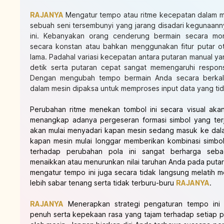
RAJANYA
Mengatur tempo atau ritme kecepatan dalam 
sebuah seni tersembunyi yang jarang disadari kegunaann
ini. Kebanyakan orang cenderung bermain secara m
secara konstan atau bahkan menggunakan fitur putar ot
lama. Padahal variasi kecepatan antara putaran manual ya
detik serta putaran cepat sangat memengaruhi respons
Dengan mengubah tempo bermain Anda secara berkala
dalam mesin dipaksa untuk memproses input data yang ti
Perubahan ritme menekan tombol ini secara visual a
menangkap adanya pergeseran formasi simbol yang terj
akan mulai menyadari kapan mesin sedang masuk ke dala
kapan mesin mulai longgar memberikan kombinasi simbol
terhadap perubahan pola ini sangat berharga seba
menaikkan atau menurunkan nilai taruhan Anda pada putara
mengatur tempo ini juga secara tidak langsung melatih m
lebih sabar tenang serta tidak terburu-buru
RAJANYA
.
RAJANYA
Menerapkan strategi pengaturan tempo ini
penuh serta kepekaan rasa yang tajam terhadap setiap p