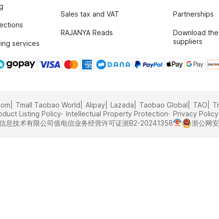
g
Sales tax and VAT
Partnerships
tections
RAJANYA Reads
Download the
suppliers
ing services
com
Tmall Taobao World
Alipay
Lazada
Taobao Global
TAO
T
oduct Listing Policy
Intellectual Property Protection
Privacy Policy
巴外信息技术有限公司
值电信业务经营许可证浙B2-20241358
浙公网安备