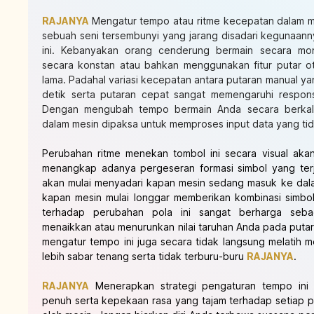
RAJANYA
Mengatur tempo atau ritme kecepatan dalam 
sebuah seni tersembunyi yang jarang disadari kegunaann
ini. Kebanyakan orang cenderung bermain secara m
secara konstan atau bahkan menggunakan fitur putar ot
lama. Padahal variasi kecepatan antara putaran manual ya
detik serta putaran cepat sangat memengaruhi respons
Dengan mengubah tempo bermain Anda secara berkala
dalam mesin dipaksa untuk memproses input data yang ti
Perubahan ritme menekan tombol ini secara visual a
menangkap adanya pergeseran formasi simbol yang terj
akan mulai menyadari kapan mesin sedang masuk ke dala
kapan mesin mulai longgar memberikan kombinasi simbol
terhadap perubahan pola ini sangat berharga seba
menaikkan atau menurunkan nilai taruhan Anda pada putara
mengatur tempo ini juga secara tidak langsung melatih m
lebih sabar tenang serta tidak terburu-buru
RAJANYA
.
RAJANYA
Menerapkan strategi pengaturan tempo ini
penuh serta kepekaan rasa yang tajam terhadap setiap p